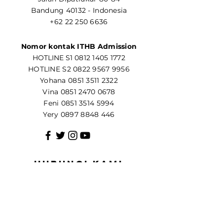
Bandung 40132 - Indonesia
+62 22 250 6636
Nomor kontak ITHB Admission
​HOTLINE S1
0812 1405 1772
HOTLINE S2
0822 9567 9956
Yohana
0851 3511 2322
Vina
0851 2470 0678
Feni
0851 3514 5994
Yery
0897 8848 446
Hubungi kami
Nama
Email