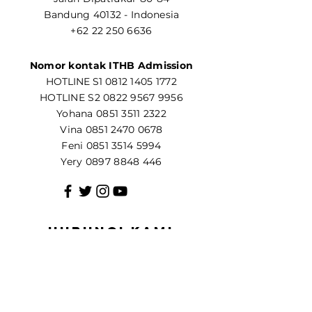
Bandung 40132 - Indonesia
+62 22 250 6636
Nomor kontak ITHB Admission
​HOTLINE S1
0812 1405 1772
HOTLINE S2
0822 9567 9956
Yohana
0851 3511 2322
Vina
0851 2470 0678
Feni
0851 3514 5994
Yery
0897 8848 446
Hubungi kami
Nama
Email