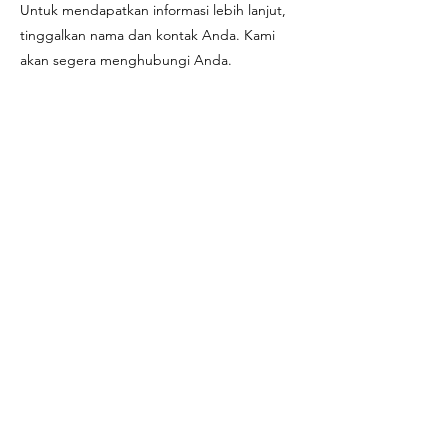
Untuk mendapatkan informasi lebih lanjut,
tinggalkan nama dan kontak Anda. Kami
akan segera menghubungi Anda.
Kampus Harapan Bangsa
Jalan Dipatiukur 80-84
Bandung 40132 - Indonesia
+62 22 250 6636