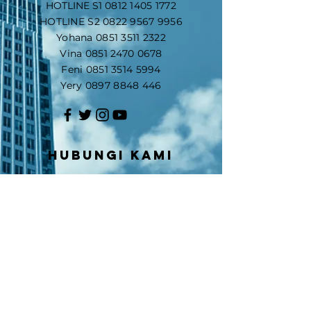
​HOTLINE S1
0812 1405 1772
HOTLINE S2
0822 9567 9956
Yohana
0851 3511 2322
Vina
0851 2470 0678
Feni
0851 3514 5994
Yery
0897 8848 446
Hubungi kami
Nama
Email
Nomor Handphone/WA