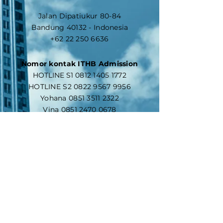
Jalan Dipatiukur 80-84
Bandung 40132 - Indonesia
+62 22 250 6636
Nomor kontak ITHB Admission
​HOTLINE S1
0812 1405 1772
HOTLINE S2
0822 9567 9956
Yohana
0851 3511 2322
Vina
0851 2470 0678
Feni
0851 3514 5994
Yery
0897 8848 446
Hubungi kami
Nama