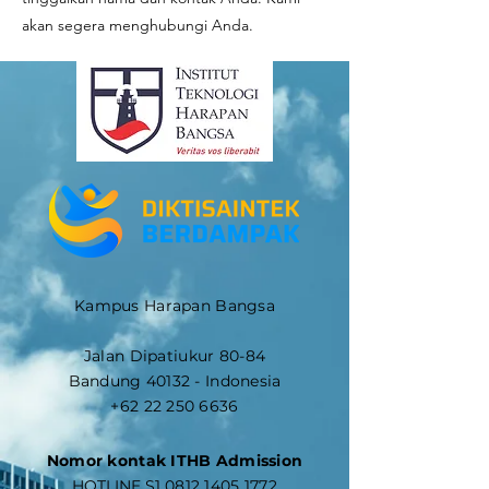
akan segera menghubungi Anda.
Kampus Harapan Bangsa
Jalan Dipatiukur 80-84
Bandung 40132 - Indonesia
+62 22 250 6636
Nomor kontak ITHB Admission
​HOTLINE S1
0812 1405 1772