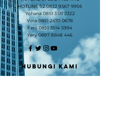
HOTLINE S2
0822 9567 9956
Yohana
0851 3511 2322
Vina
0851 2470 0678
Feni
0851 3514 5994
Yery
0897 8848 446
Hubungi kami
Nama
Email
Nomor Handphone/WA