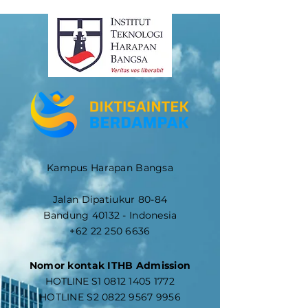
Kampus Harapan Bangsa
Jalan Dipatiukur 80-84
Bandung 40132 - Indonesia
+62 22 250 6636
Nomor kontak ITHB Admission
​HOTLINE S1
0812 1405 1772
HOTLINE S2
0822 9567 9956