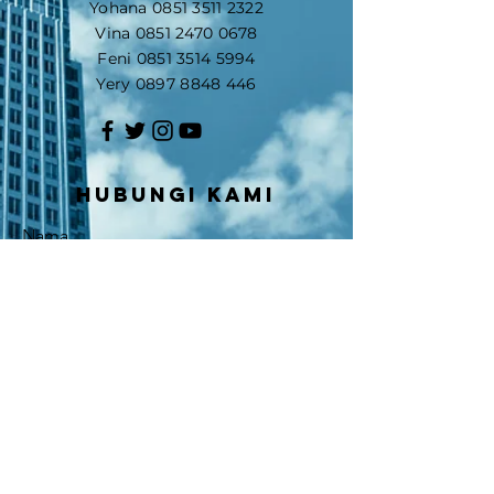
Yohana
0851 3511 2322
Vina
0851 2470 0678
Feni
0851 3514 5994
Yery
0897 8848 446
Hubungi kami
Nama
Email
Nomor Handphone/WA
Bidang yang Anda minati