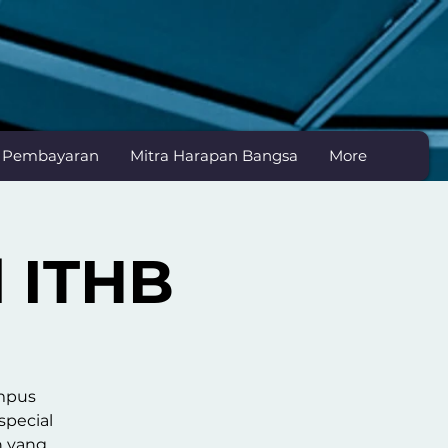
n Pembayaran
Mitra Harapan Bangsa
More
l ITHB
ampus
special
n yang