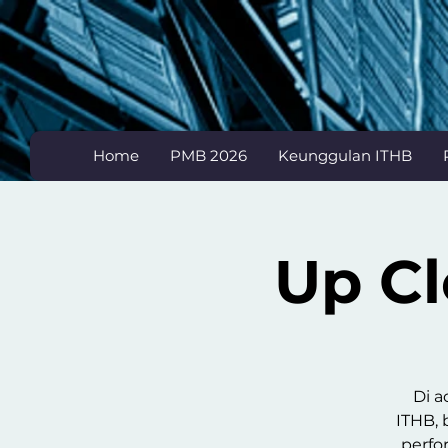
Home
PMB 2026
Keunggulan ITHB
Up Cl
Di a
ITHB, 
perfo