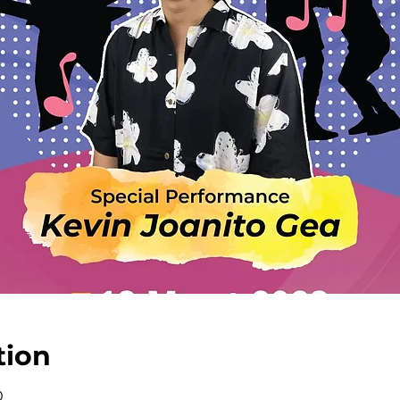
tion
0