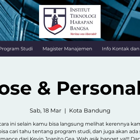
Program Studi
Magister Manajemen
Info Kontak da
ose & Persona
Sab, 18 Mar
  |  
Kota Bandung
cara ini selain kamu bisa langsung melihat kerennya k
bisa cari tahu tentang program studi, dan juga akan ada 
rmance dari Kevin Joanito Gea. Wah asik banget ya!!! Da