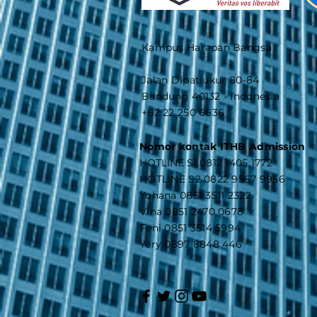
Kampus Harapan Bangsa
Jalan Dipatiukur 80-84
Bandung 40132 - Indonesia
+62 22 250 6636
Nomor kontak ITHB Admission
​HOTLINE S1
0812 1405 1772
HOTLINE S2 0822 9567 9956
Yohana 0851 3511 2322
Vina 0851 2470 0678
Feni 0851 3514 5994
Yery 0897 8848 446