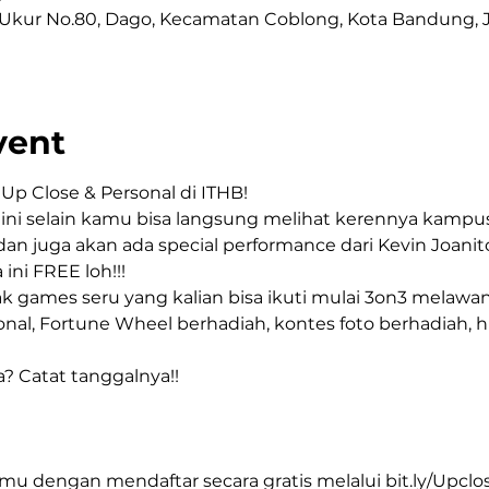
i Ukur No.80, Dago, Kecamatan Coblong, Kota Bandung, J
vent
Up Close & Personal di ITHB!
ini selain kamu bisa langsung melihat kerennya kampus 
dan juga akan ada special performance dari Kevin Joanit
 ini FREE loh!!!
ak games seru yang kalian bisa ikuti mulai 3on3 melawa
ional, Fortune Wheel berhadiah, kontes foto berhadiah,
 Catat tanggalnya!!
mu dengan mendaftar secara gratis melalui bit.ly/Upclo