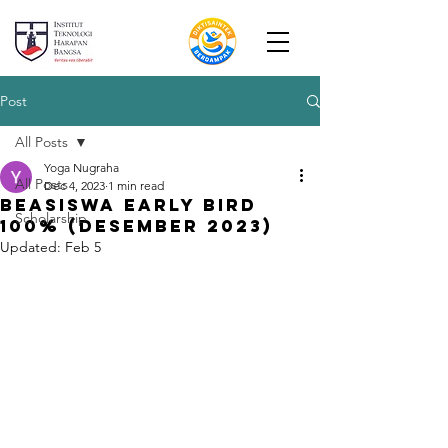
Post
All Posts
Yoga Nugraha
All Posts
Dec 4, 2023
1 min read
BEASISWA EARLY BIRD
Scholarship
100% (DESEMBER 2023)
Updated:
Feb 5