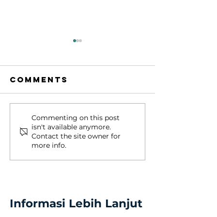
Comments
Beasiswa
Dicari 2
Commenting on this post
isn't available anymore.
kuliah 100%
orang
Contact the site owner for
jalur basket
peserta
more info.
harapan
Study T
bangsa
Gratis k
Singapur
Univers
Informasi Lebih Lanjut
Studio