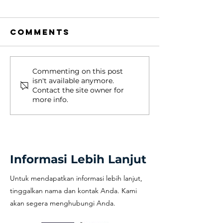
Comments
Beasiswa
Dicari 2
Commenting on this post
isn't available anymore.
kuliah 100%
orang
Contact the site owner for
jalur basket
peserta
more info.
harapan
Study T
bangsa
Gratis k
Singapur
Univers
Informasi Lebih Lanjut
Studio
Untuk mendapatkan informasi lebih lanjut,
tinggalkan nama dan kontak Anda. Kami
akan segera menghubungi Anda.