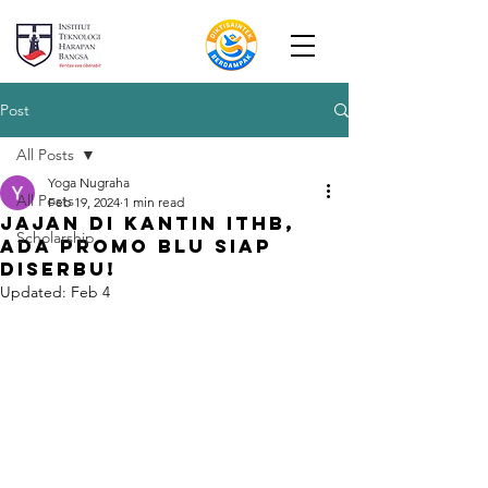
Post
All Posts
Yoga Nugraha
All Posts
Feb 19, 2024
1 min read
Jajan di Kantin ITHB,
Scholarship
ada promo blu siap
diserbu!
Updated:
Feb 4