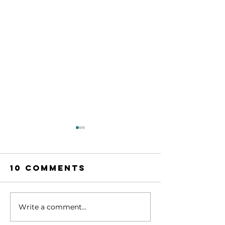
10 Comments
Write a comment...
Beasiswa
Dicari 2
kuliah 100%
orang