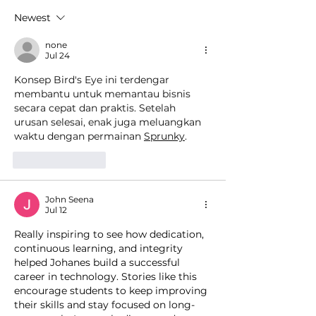
jalur basket
peserta
Newest
harapan
Study T
bangsa
Gratis k
none
Jul 24
Singapur
Konsep Bird's Eye ini terdengar 
Univers
membantu untuk memantau bisnis 
Studio
secara cepat dan praktis. Setelah 
urusan selesai, enak juga meluangkan 
waktu dengan permainan 
Sprunky
.
Like
Reply
John Seena
Jul 12
Really inspiring to see how dedication, 
continuous learning, and integrity 
helped Johanes build a successful 
career in technology. Stories like this 
encourage students to keep improving 
their skills and stay focused on long-