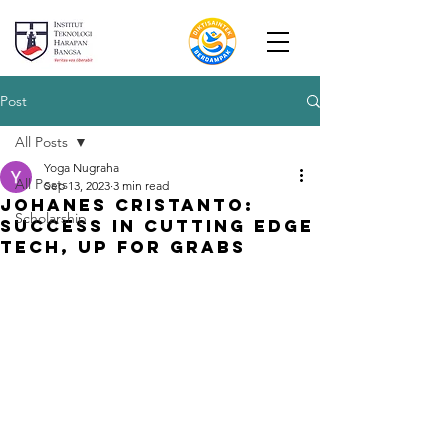
Post
All Posts
Yoga Nugraha
All Posts
Sep 13, 2023
3 min read
Johanes Cristanto:
Scholarship
Success in Cutting Edge
Tech, Up For Grabs