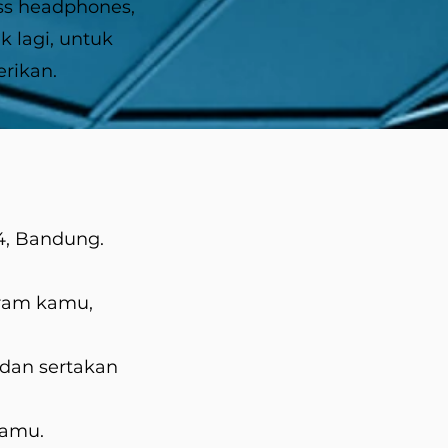
ess headphones,
 lagi, untuk
rikan.
4, Bandung.
agram kamu,
dan sertakan
kamu.