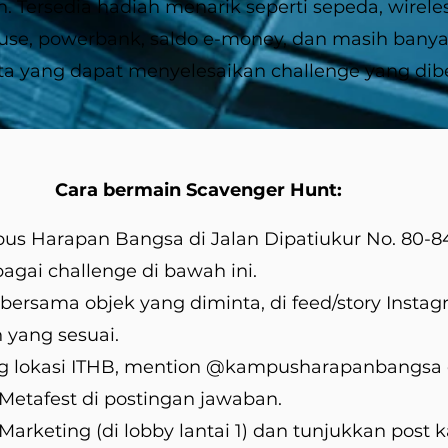
h. Tersedia hadiah menarik seperti sepeda, wirel
e, powerbank, saldo e-money, dan masih banyak
ta yang dapat menyelesaikan challenge yang dibe
Cara bermain Scavenger Hunt:
s Harapan Bangsa di Jalan Dipatiukur No. 80-8
rbagai challenge di bawah ini.
e bersama objek yang diminta, di feed/story Inst
 yang sesuai.
ag lokasi ITHB, mention @kampusharapanbangsa 
etafest di postingan jawaban.
Marketing (di lobby lantai 1) dan tunjukkan post 