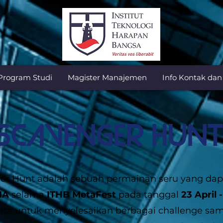
Program Studi
Magister Manajemen
Info Kontak da
SCAVENGER HUN
r Hunt adalah sebuah permainan seru yang dapa
MA
selama
ITHB MetaFest
pada tanggal
23 April 
nta untuk menyelesaikan berbagai challenge sa