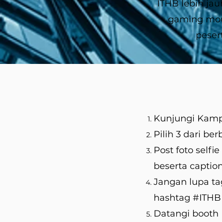
ITHB lebih jau
gaming mous
peser
Kunjungi Kampu
Pilih 3 dari be
Post foto selfi
beserta caption
Jangan lupa t
hashtag #ITHBM
Datangi booth 