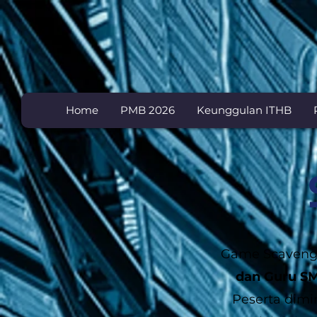
Home
PMB 2026
Keunggulan ITHB
Game Scavenge
dan Guru S
Peserta dimi