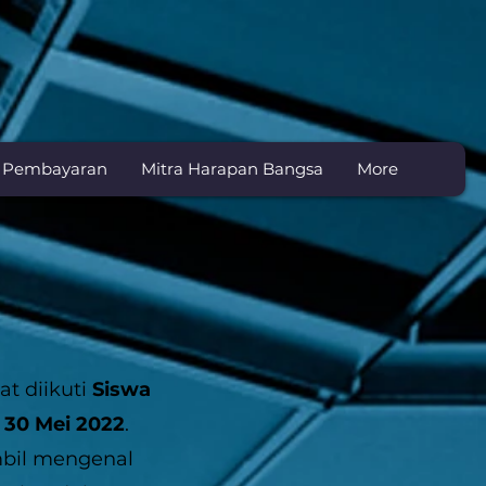
n Pembayaran
Mitra Harapan Bangsa
More
T
t diikuti
Siswa
- 30 Mei 2022
.
mbil mengenal