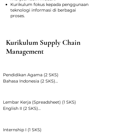
Kurikulum fokus kepada penggunaan
teknologi informasi di berbagai
proses.
Kurikulum Supply Chain
Management
Semester 1
Pendidikan Agama (2 SKS)

Bahasa Indonesia (2 SKS)

English I (2 SKS)

Semester 2
Core Skills and Character (2 SKS)

Sains (3 SKS)

Lembar Kerja (Spreadsheet) (1 SKS)

Praktikum Sains (1 SKS)

English II (2 SKS)

Pendekatan Sistem (2 SKS)

Proses Produksi (3 SKS)

Semester 3
Matematika Logistik (3 SKS)

Problem Solving (2 SKS)

Pengantar SCM (2 SKS)

Ekonomi Mikro (3 SKS)

Internship I (1 SKS)

General Computer Skills and 